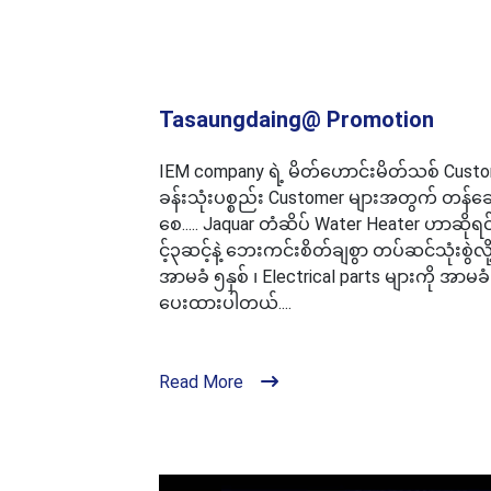
Tasaungdaing@ Promotion
IEM company ရဲ့ မိတ်ဟောင်းမိတ်သစ် Custome
ခန်းသုံးပစ္စည်း Customer များအတွက် တန်ဆ
စေ..... Jaquar တံဆိပ် Water Heater ဟာဆိုရ
င့်၃ဆင့်နဲ့ ဘေးကင်းစိတ်ချစွာ တပ်ဆင်သုံးစွဲလိ
အာမခံ ၅နှစ် ၊ Electrical parts များကို အာမ
ပေးထားပါတယ်....
Read More