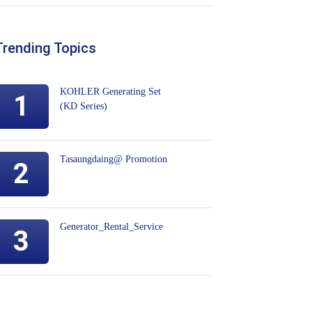
Trending Topics
KOHLER Generating Set
1
(KD Series)
Tasaungdaing@ Promotion
2
Generator_Rental_Service
3