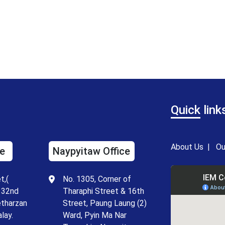
Quick
link
About Us
|
Ou
e
Naypyitaw Office
t,(
No. 1305, Corner of
 32nd
Tharaphi Street & 16th
etharzan
Street, Paung Laung (2)
lay.
Ward, Pyin Ma Nar