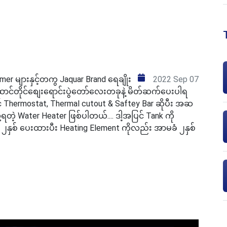
r များနှင့်တကွ Jaquar Brand ရေချိုး
2022 Sep 07
ောင်တိုင်စျေးရောင်းပွဲတော်လေးတခုနဲ့ မိတ်ဆက်ပေးပါရ
င် Thermostat, Thermal cutout & Saftey Bar ဆိုပီး အဆ
ု့ရတဲ့ Water Heater ဖြစ်ပါတယ်.... ဒါ့အပြင် Tank ကို
ခံ ၂နှစ် ပေးထားပီး Heating Element ကိုလည်း အာမခံ ၂နှစ်