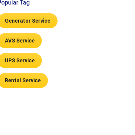
Popular Tag
Generator Service
AVS Service
UPS Service
Rental Service