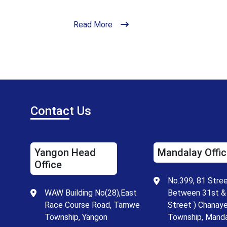
Read More
Contac
t Us
Yangon Head
Mandalay Offic
Office
No.399, 81 Stree
WAW Building No(28),East
Between 31st &
Race Course Road, Tamwe
Street ) Chanay
Township, Yangon
Township, Manda