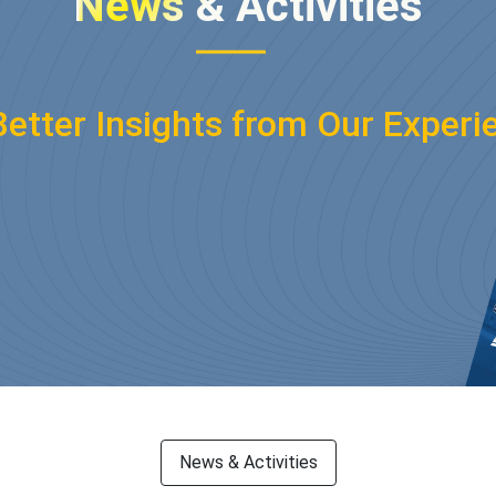
News
& A
ctivities
Better Insights from Our Experi
News & Activities